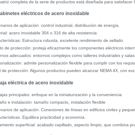
atriz completa de la serie de productos está diseñada para satisfacer 
Gabinetes eléctricos de acero inoxidable
narios de aplicación: control industrial, distribución de energía.
rial: acero inoxidable 304 o 316 de alta resistencia
cterísticas: Estructura robusta, excelente rendimiento de sellado.
to de protección: proteja eficazmente los componentes eléctricos inte
rnos adecuados: entornos complejos como talleres industriales y salas 
onalización: admite personalización flexible para cumplir con los requisi
l de protección: Algunos productos pueden alcanzar NEMA 4X, con exc
Caja eléctrica de acero inoxidable
ajas principales: enfoque en la miniaturización y la conveniencia
ño e instalación: tamaño compacto, instalación flexible
narios de aplicación: Conexiones de líneas en edificios civiles y pequ
cterísticas: Equilibra practicidad y economía.
amiento superficial: acabado cepillado, aspecto limpio, que combina pra