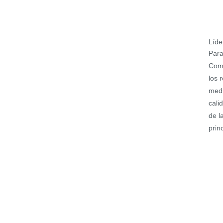
Líde
Para
Comp
los 
medi
cali
de l
prin