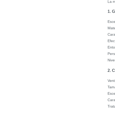
La m
1. 
Esce
Mate
Cara
Efec
Ento
Pers
Nive
2. 
Vent
Tama
Esce
Cara
Trat